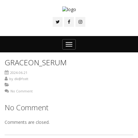
Toggle
navigation
GRACEON_SERUM
2024-06-21
by
dk@fsstt
No Comment
No Comment
Comments are closed.