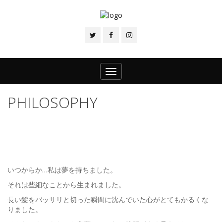
Toggle
navigation
PHILOSOPHY
いつからか…私は夢を持ちました。
それは些細なことから生まれました。
長い髪をバッサリと切った瞬間に沈んでいた心がとてもかるくな
りました。