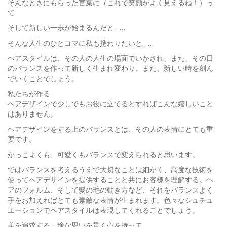
そんなときにもらった言葉に（これで笑顔がよく見えるね！）っ
て
そして新しい一歩が始まるんだと……
そんな人生のひとコマに私も携わりたいと……
ヘアスタイルは、その人の人生の場面でいかされ、また、その日
のバランスを作って新しく生まれ変わり、また、新しい時を刻ん
でいくことでしょう。
私たちが作る
ヘアデザインで少しでもお役に立てるとすればこんな嬉しいこと
はありません。
ヘアデザインをする上のバランスとは、その人の表情にとても重
要です。
かっこよくも、可愛くもバランスで変えられると思います。
ではバランスを考えるうえで大切なことは細かく、高度な技術を
使ってヘアデザインを提供することと共にお客様を理解する。ヘ
アのフォルム、そして髪の毛の動き方など、それをバランスよく
手をお加えればとても素敵な表情が生まれます。色々なシュチュ
エーションでヘアスタイルは表現してくれることでしょう。
美を追求する一途な思いを貫く心を持って