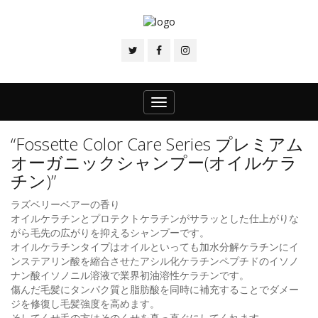
Toggle
navigation
“Fossette Color Care Series プレミアム
オーガニックシャンプー(オイルケラ
チン)”
ラズベリーベアーの香り
オイルケラチンとプロテクトケラチンがサラッとした仕上がりな
がら毛先の広がりを抑えるシャンプーです。
オイルケラチンタイプはオイルといっても加水分解ケラチンにイ
ンステアリン酸を縮合させたアシル化ケラチンペプチドのイソノ
ナン酸イソノニル溶液で業界初油溶性ケラチンです。
傷んだ毛髪にタンパク質と脂肪酸を同時に補充することでダメー
ジを修復し毛髪強度を高めます。
そしてくせ毛の方はそのくせを真っ直ぐにしてくれます。