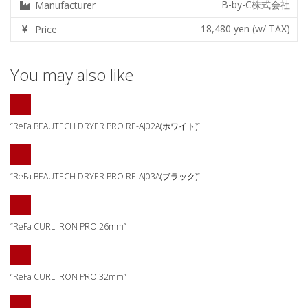
B-by-C株式会社
Manufacturer
18,480 yen (w/ TAX)
Price
You may also like
“ReFa BEAUTECH DRYER PRO RE-AJ02A(ホワイト)”
“ReFa BEAUTECH DRYER PRO RE-AJ03A(ブラック)”
“ReFa CURL IRON PRO 26mm”
“ReFa CURL IRON PRO 32mm”